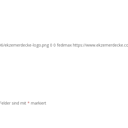
06/ekzemerdecke-logo.png
0
0
fedimax
https://www.ekzemerdecke.c
 Felder sind mit
*
markiert