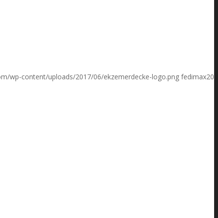
om/wp-content/uploads/2017/06/ekzemerdecke-logo.png
fedimax
201