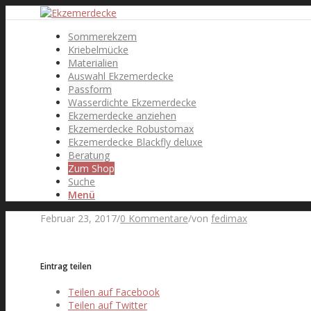
Sommerekzem
Kriebelmücke
Materialien
Auswahl Ekzemerdecke
Passform
Wasserdichte Ekzemerdecke
Ekzemerdecke anziehen
Ekzemerdecke Robustomax
Ekzemerdecke Blackfly deluxe
Beratung
Zum Shop
Suche
Menü
Februar 23, 2017
/
0 Kommentare
/
von
fedimax
Eintrag teilen
Teilen auf Facebook
Teilen auf Twitter